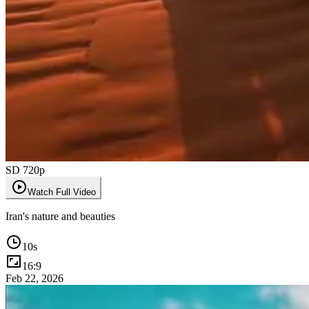
SD 720p
Watch Full Video
Iran's nature and beauties
10
s
16:9
Feb 22, 2026