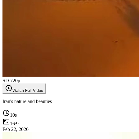
SD 720p
Watch Full Video
Iran's nature and beauties
10
s
16:9
Feb 22, 2026